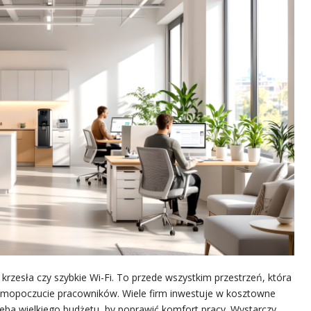
rzesła czy szybkie Wi-Fi. To przede wszystkim przestrzeń, która
samopoczucie pracowników. Wiele firm inwestuje w kosztowne
zeba wielkiego budżetu, by poprawić komfort pracy. Wystarczy