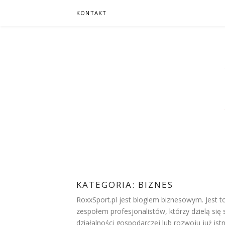
Skip
KONTAKT
to
content
ROXXSPORT
PORTAL DLA ZNAWCÓW ŻYCIA
KATEGORIA:
BIZNES
RoxxSport.pl jest blogiem biznesowym. Jest to
zespołem profesjonalistów, którzy dzielą si
działalności gospodarczej lub rozwoju już is