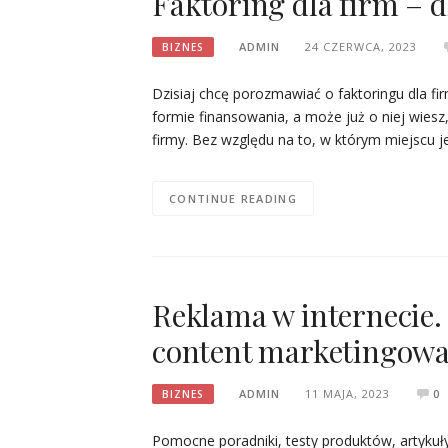
Faktoring dla firm – 
ADMIN
24 CZERWCA, 2023
BIZNES
Dzisiaj chcę porozmawiać o faktoringu dla fi
formie finansowania, a może już o niej wiesz,
firmy. Bez względu na to, w którym miejscu 
CONTINUE READING
Reklama w internecie
content marketingow
ADMIN
11 MAJA, 2023
0
BIZNES
Pomocne poradniki, testy produktów, artykuł