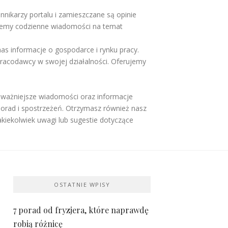
ennikarzy portalu i zamieszczane są opinie
ujemy codzienne wiadomości na temat
s informacje o gospodarce i rynku pracy.
pracodawcy w swojej działalności. Oferujemy
ajważniejsze wiadomości oraz informacje
porad i spostrzeżeń. Otrzymasz również nasz
akiekolwiek uwagi lub sugestie dotyczące
OSTATNIE WPISY
7 porad od fryzjera, które naprawdę
robią różnicę