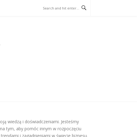
swoją wiedzą i doświadczeniami. Jesteśmy
m na tym, aby pomóc innym w rozpoczęciu
 trendami i zagadnieniami w świecie biznesu.