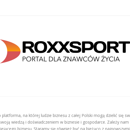
 platforma, na której ludzie biznesu z całej Polski mogą dzielić się 
ę swoją wiedzą i doświadczeniem w biznesie i gospodarce. Zależy na
tniejącego biznesu. Staramy się również być na bieżąco z najnowszymi