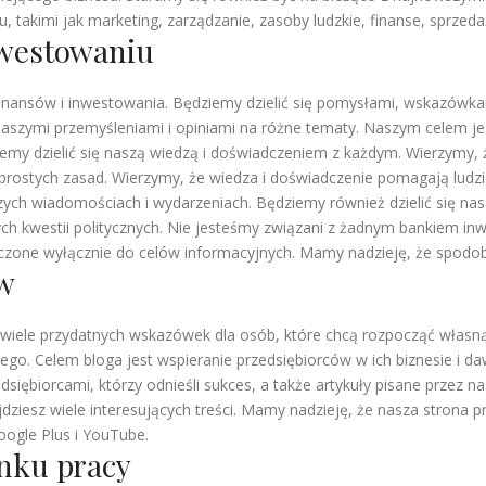
 takimi jak marketing, zarządzanie, zasoby ludzkie, finanse, sprzedaż
nwestowaniu
finansów i inwestowania. Będziemy dzielić się pomysłami, wskazówkam
 naszymi przemyśleniami i opiniami na różne tematy. Naszym celem j
cemy dzielić się naszą wiedzą i doświadczeniem z każdym. Wierzymy
a prostych zasad. Wierzymy, że wiedza i doświadczenie pomagają ludz
ch wiadomościach i wydarzeniach. Będziemy również dzielić się na
ch kwestii politycznych. Nie jesteśmy związani z żadnym bankiem inw
aczone wyłącznie do celów informacyjnych. Mamy nadzieję, że spodoba
ów
n wiele przydatnych wskazówek dla osób, które chcą rozpocząć własną
dego. Celem bloga jest wspieranie przedsiębiorców w ich biznesie i d
dsiębiorcami, którzy odnieśli sukces, a także artykuły pisane przez 
dziesz wiele interesujących treści. Mamy nadzieję, że nasza strona 
oogle Plus i YouTube.
ynku pracy