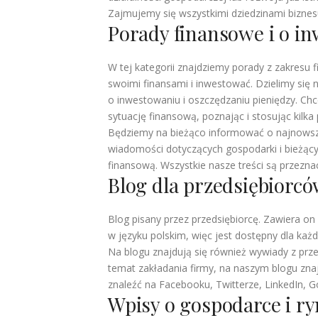
Zajmujemy się wszystkimi dziedzinami biznesu,
Porady finansowe i o i
W tej kategorii znajdziemy porady z zakresu 
swoimi finansami i inwestować. Dzielimy się
o inwestowaniu i oszczędzaniu pieniędzy. Ch
sytuację finansową, poznając i stosując kilk
Będziemy na bieżąco informować o najnowszy
wiadomości dotyczących gospodarki i bieżący
finansową. Wszystkie nasze treści są przezn
Blog dla przedsiębiorc
Blog pisany przez przedsiębiorcę. Zawiera o
w języku polskim, więc jest dostępny dla każ
Na blogu znajdują się również wywiady z prze
temat zakładania firmy, na naszym blogu znaj
znaleźć na Facebooku, Twitterze, LinkedIn, G
Wpisy o gospodarce i r