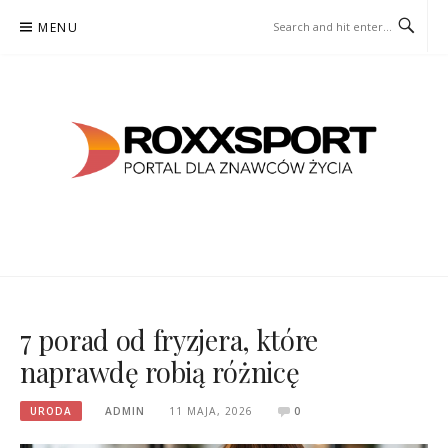
Skip
MENU
to
content
ROXXSPORT
PORTAL DLA ZNAWCÓW ŻYCIA
7 porad od fryzjera, które
naprawdę robią różnicę
URODA
ADMIN
11 MAJA, 2026
0