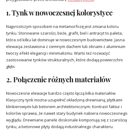
1. Tynk w nowoczesnej kolorystyce
Najprostszym sposobem na metamorfozę jest zmiana koloru
tynku. Stonowane szarości, beże, grafit, biel i antracyt to paleta,
która od kilku lat dominuje w nowoczesnym budownictwie. Jasna
elewacja zestawiona z ciemnym dachem lub oknami z aluminium
tworzy efekt elegancji i minimalizmu. Warto też rozważyć
zastosowanie tynków strukturalnych, które dodają powierzchni
głębi.
2. Połączenie różnych materiałów
Nowoczesne elewacje bardzo często łączą kilka materiałów.
Klasyczny tynk można uzupełnić okładziną drewnianą, płytkami
klinkierowymi lub betonem architektonicznym. Kontrast faktur i
kolorów sprawia, że nawet stary budynek nabiera nowoczesnego
wyglądu. Drewniane panele doskonale komponują się z szarością
tynku, a betonowe płyty dodają industrialnego charakteru.