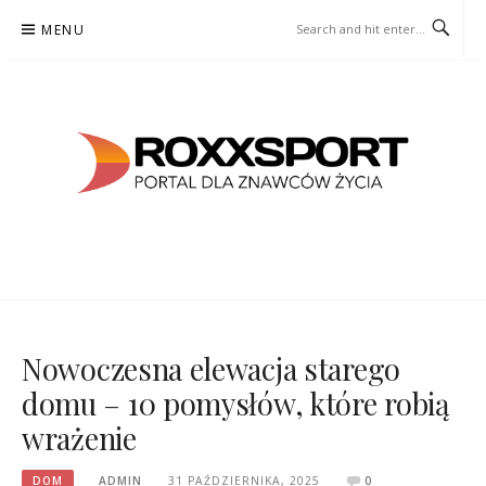
Skip
MENU
to
content
ROXXSPORT
PORTAL DLA ZNAWCÓW ŻYCIA
Nowoczesna elewacja starego
domu – 10 pomysłów, które robią
wrażenie
DOM
ADMIN
31 PAŹDZIERNIKA, 2025
0