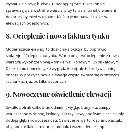
wysmuklają bryłę budynku i nadają jej rytmu. Doskonale
sprawdzają się w strefie wejścia, przy tarasie lub jako element
dekoracyjny między oknami. Można je montować także na
elewacjach ocieplonych.
8. Ocieplenie i nowa faktura tynku
Modernizacja elewacji to doskonała okazja, by poprawić
izolacyjność cieplną budynku. Warto połączyć ocieplenie z nową
warstwą wykończeniową – tynkiem silikonowym lub silikatowym.
Dzięki temu dom nie tylko wygląda lepiej, ale też zużywa mniej
energii. W praktyce nowa elewacja często zwraca się w niższych
rachunkach już po kilku sezonach.
9. Nowoczesne oświetlenie elewacji
Światło potrafi całkowicie odmienić wygląd budynku. Lampy
wpuszczane w ścianę, kinkiety LED czy listwy podświetlające cokoły
dodają głębi i nowoczesności. Oświetlenie warto rozplanować tak,
aby podkreślało strukturę materiału i ważne detale – np.