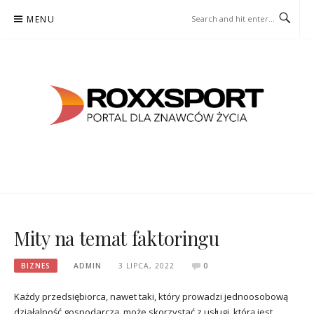
Skip
MENU
to
content
ROXXSPORT
PORTAL DLA ZNAWCÓW ŻYCIA
Mity na temat faktoringu
BIZNES
ADMIN
3 LIPCA, 2022
0
Każdy przedsiębiorca, nawet taki, który prowadzi jednoosobową
działalność gospodarczą, może skorzystać z usługi, którą jest