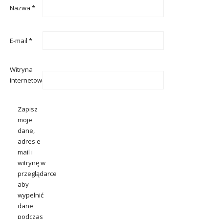
Nazwa
*
E-mail
*
Witryna
internetowa
Zapisz
moje
dane,
adres e-
mail i
witrynę w
przeglądarce
aby
wypełnić
dane
podczas