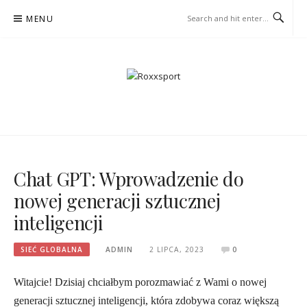
Skip
MENU
to
content
ROXXSPORT
PORTAL DLA ZNAWCÓW ŻYCIA
Chat GPT: Wprowadzenie do
nowej generacji sztucznej
inteligencji
SIEĆ GLOBALNA
ADMIN
2 LIPCA, 2023
0
Witajcie! Dzisiaj chciałbym porozmawiać z Wami o nowej
generacji sztucznej inteligencji, która zdobywa coraz większą