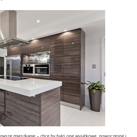
erwsze mieszkanie – chce by było one wyjątkowe, nowoczesne i