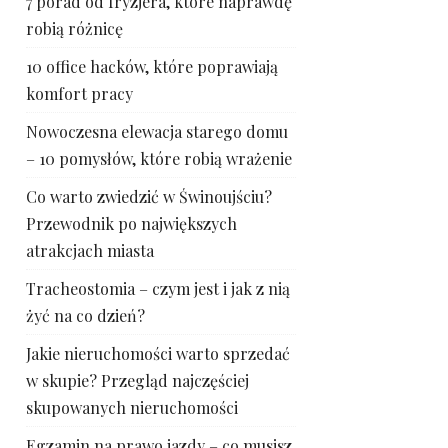
7 porad od fryzjera, które naprawdę
robią różnicę
10 office hacków, które poprawiają
komfort pracy
Nowoczesna elewacja starego domu
– 10 pomysłów, które robią wrażenie
Co warto zwiedzić w Świnoujściu?
Przewodnik po największych
atrakcjach miasta
Tracheostomia – czym jest i jak z nią
żyć na co dzień?
Jakie nieruchomości warto sprzedać
w skupie? Przegląd najczęściej
skupowanych nieruchomości
Egzamin na prawo jazdy – co musisz