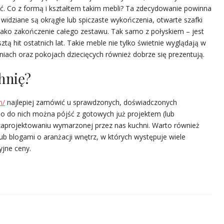
ć. Co z formą i kształtem takim mebli? Ta zdecydowanie powinna
 widziane są okrągłe lub spiczaste wykończenia, otwarte szafki
ą jako zakończenie całego zestawu. Tak samo z połyskiem – jest
ą hit ostatnich lat. Takie meble nie tylko świetnie wyglądają w
alniach oraz pokojach dziecięcych również dobrze się prezentują.
hnię?
n/
najlepiej zamówić u sprawdzonych, doświadczonych
o do nich można pójść z gotowych już projektem (lub
zaprojektowaniu wymarzonej przez nas kuchni. Warto również
ub blogami o aranżacji wnętrz, w których występuje wiele
yjne ceny.