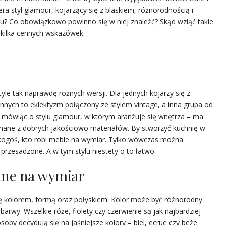
era styl glamour, kojarzący się z blaskiem, różnorodnością i
lu? Co obowiązkowo powinno się w niej znaleźć? Skąd wziąć takie
 kilka cennych wskazówek.
tyle tak naprawdę rożnych wersji. Dla jednych kojarzy się z
 innych to eklektyzm połączony ze stylem vintage, a inna grupa od
, mówiąc o stylu glamour, w którym aranżuje się wnętrza – ma
onane z dobrych jakościowo materiałów. By stworzyć kuchnię w
 kogoś, kto robi meble na wymiar. Tylko wówczas można
przesadzone. A w tym stylu niestety o to łatwo.
nne na wymiar
ę kolorem, formą oraz połyskiem. Kolor może być różnorodny.
barwy. Wszelkie róże, fiolety czy czerwienie są jak najbardziej
oby decydują się na jaśniejsze kolory – biel, ecrue czy beże