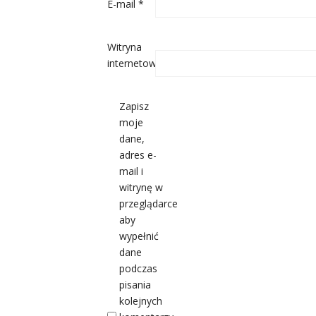
E-mail
*
Witryna
internetowa
Zapisz
moje
dane,
adres e-
mail i
witrynę w
przeglądarce
aby
wypełnić
dane
podczas
pisania
kolejnych