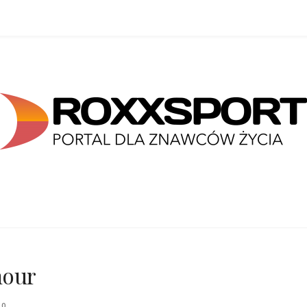
mour
0