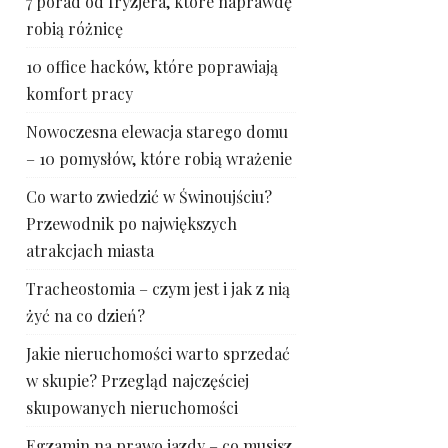
7 porad od fryzjera, które naprawdę
robią różnicę
10 office hacków, które poprawiają
komfort pracy
Nowoczesna elewacja starego domu
– 10 pomysłów, które robią wrażenie
Co warto zwiedzić w Świnoujściu?
Przewodnik po największych
atrakcjach miasta
Tracheostomia – czym jest i jak z nią
żyć na co dzień?
Jakie nieruchomości warto sprzedać
w skupie? Przegląd najczęściej
skupowanych nieruchomości
Egzamin na prawo jazdy – co musisz