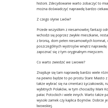
historii. Zdecydowanie warto zobaczyć to mias
można doświadczyć naprawdę bardzo ciekawy
Z czego słynie Lwów?
Przede wszystkim z niesamowitej fantazji od
wchodzi się poprzez zwykłe mieszkanie, restau
z bronią, dom pełen niesamowitych komnat, 
poszczególnych wystrojów wnętrz naprawdę n
zapoznać się z tym oryginalnym miejscem.
Co warto zwiedzić we Lwowie?
Znajduje się tam naprawdę bardzo wiele różn
na pewno będzie to po prostu Stare Miasto 
także wybrać się na cmentarz Łyczakowski, n
wybitnych Polaków, w tym chociażby Marii Kon
pałac Potockich i wiele innych. Warto także 
wysoki zamek czy kaplica Bojmów. Dobrze jes
lwowskiej.