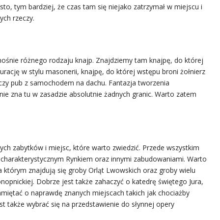
to, tym bardziej, że czas tam się niejako zatrzymał w miejscu i
ch rzeczy.
nośnie różnego rodzaju knajp. Znajdziemy tam knajpę, do której
rację w stylu masonerii, knajpę, do której wstępu broni żołnierz
czy pub z samochodem na dachu. Fantazja tworzenia
ie zna tu w zasadzie absolutnie żadnych granic. Warto zatem
ych zabytków i miejsc, które warto zwiedzić. Przede wszystkim
z charakterystycznym Rynkiem oraz innymi zabudowaniami. Warto
a którym znajdują się groby Orląt Lwowskich oraz groby wielu
opnickiej. Dobrze jest także zahaczyć o katedrę świętego Jura,
pamiętać o naprawdę znanych miejscach takich jak chociażby
t także wybrać się na przedstawienie do słynnej opery