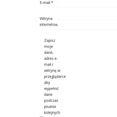
E-mail
*
Witryna
internetowa
Zapisz
moje
dane,
adres e-
mail i
witrynę w
przeglądarce
aby
wypełnić
dane
podczas
pisania
kolejnych