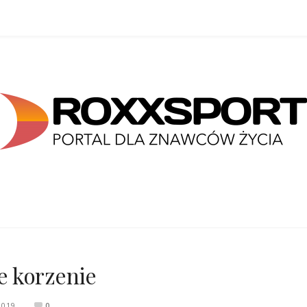
e korzenie
2019
0