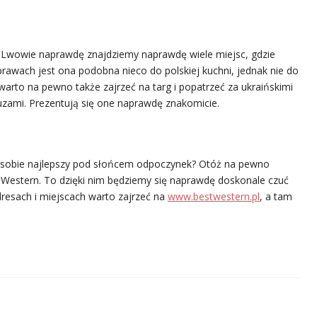
we Lwowie naprawdę znajdziemy naprawdę wiele miejsc, gdzie
prawach jest ona podobna nieco do polskiej kuchni, jednak nie do
 warto na pewno także zajrzeć na targ i popatrzeć za ukraińskimi
luzami. Prezentują się one naprawdę znakomicie.
ć sobie najlepszy pod słońcem odpoczynek? Otóż na pewno
t Western. To dzięki nim będziemy się naprawdę doskonale czuć
resach i miejscach warto zajrzeć na
www.bestwestern.pl
, a tam