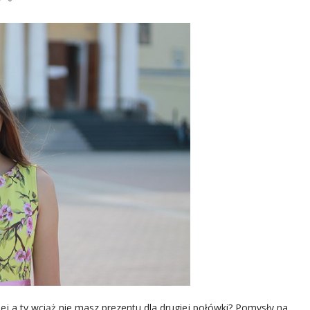
nej a ty wciąż nie masz prezentu dla drugiej połówki? Pomysły na