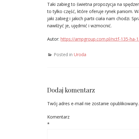
Taki zabieg to świetna propozycja na spędze
to tylko część, które oferuje rynek paniom.
jaki zabieg i jakich partii ciała nam chodzi. 
nawilżyć je, ujędrnić i wzmocnić.
Autor:
https://ampgroup.com.pl/nctf-135-ha-
Posted in
Uroda
Dodaj komentarz
Twój adres e-mail nie zostanie opublikowany.
Komentarz
*