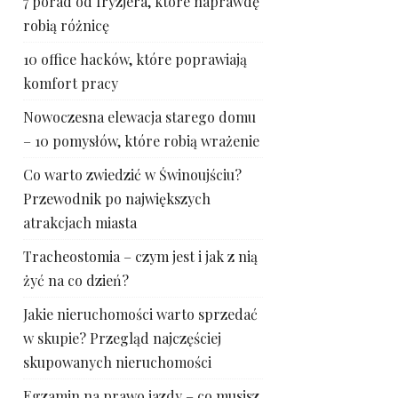
7 porad od fryzjera, które naprawdę
robią różnicę
10 office hacków, które poprawiają
komfort pracy
Nowoczesna elewacja starego domu
– 10 pomysłów, które robią wrażenie
Co warto zwiedzić w Świnoujściu?
Przewodnik po największych
atrakcjach miasta
Tracheostomia – czym jest i jak z nią
żyć na co dzień?
Jakie nieruchomości warto sprzedać
w skupie? Przegląd najczęściej
skupowanych nieruchomości
Egzamin na prawo jazdy – co musisz