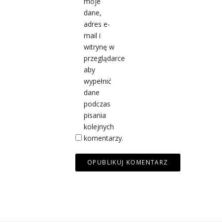
moje
dane,
adres e-
mail i
witrynę w
przeglądarce
aby
wypełnić
dane
podczas
pisania
kolejnych
komentarzy.