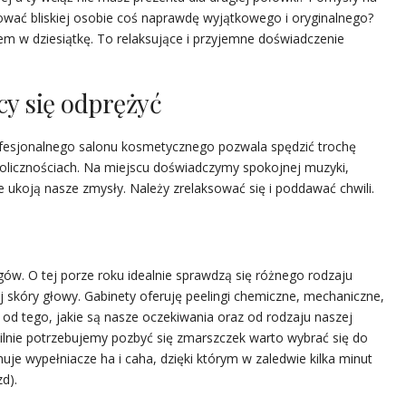
rować bliskiej osobie coś naprawdę wyjątkowego i oryginalnego?
em w dziesiątkę. To relaksujące i przyjemne doświadczenie
cy się odprężyć
ofesjonalnego salonu kosmetycznego pozwala spędzić trochę
olicznościach. Na miejscu doświadczymy spokojnej muzyki,
e ukoją nasze zmysły. Należy zrelaksować się i poddawać chwili.
ów. O tej porze roku idealnie sprawdzą się różnego rodzaju
ej skóry głowy. Gabinety oferuję peelingi chemiczne, mechaniczne,
 od tego, jakie są nasze oczekiwania oraz od rodzaju naszej
. pilnie potrzebujemy pozbyć się zmarszczek warto wybrać się do
uje wypełniacze ha i caha, dzięki którym w zaledwie kilka minut
d).