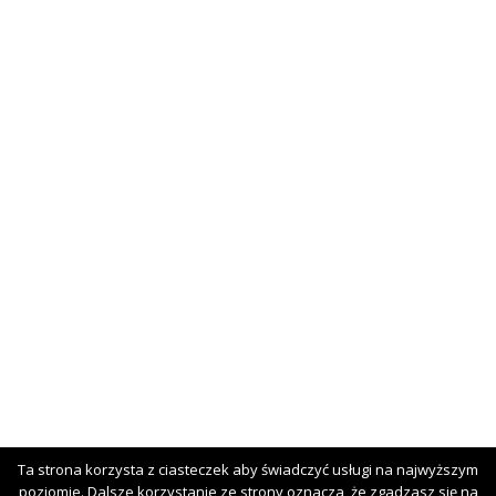
Ta strona korzysta z ciasteczek aby świadczyć usługi na najwyższym
poziomie. Dalsze korzystanie ze strony oznacza, że zgadzasz się na