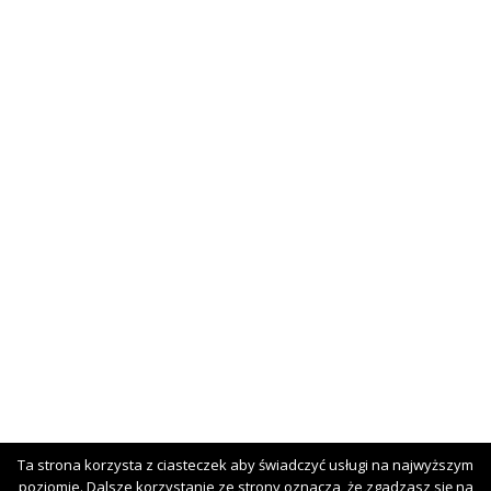
Ta strona korzysta z ciasteczek aby świadczyć usługi na najwyższym
poziomie. Dalsze korzystanie ze strony oznacza, że zgadzasz się na