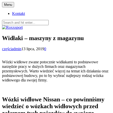
Skip
Menu
to
content
Kontakt
Roxxsport
Portal dla znawców życia
Widłaki – maszyny z magazynu
części
admin
13 lipca, 2019
0
Wózki widłowe zwane potocznie widłakami to podstawowe
narzędzie pracy w dużych firmach oraz magazynach
przemysłowych. Warto wiedzieć więcej na temat ich działania oraz
podstawowej budowy, po to by wybrać najlepszy rodzaj wózka
widłowego dla swojej firmy.
Wózki widłowe Nissan – co powinniśmy
wiedzieć o wózkach widłowych przed
zakupem tych pojazdów do swojego