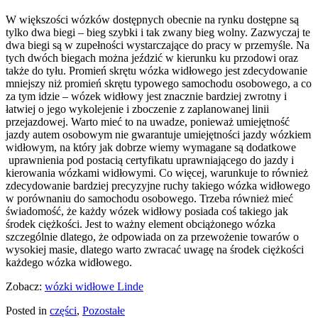
W większości wózków dostępnych obecnie na rynku dostępne są
tylko dwa biegi – bieg szybki i tak zwany bieg wolny. Zazwyczaj te
dwa biegi są w zupełności wystarczające do pracy w przemyśle. Na
tych dwóch biegach można jeździć w kierunku ku przodowi oraz
także do tyłu. Promień skrętu wózka widłowego jest zdecydowanie
mniejszy niż promień skrętu typowego samochodu osobowego, a co
za tym idzie – wózek widłowy jest znacznie bardziej zwrotny i
łatwiej o jego wykolejenie i zboczenie z zaplanowanej linii
przejazdowej. Warto mieć to na uwadze, ponieważ umiejętność
jazdy autem osobowym nie gwarantuje umiejętności jazdy wózkiem
widłowym, na który jak dobrze wiemy wymagane są dodatkowe
uprawnienia pod postacią certyfikatu uprawniającego do jazdy i
kierowania wózkami widłowymi. Co więcej, warunkuje to również
zdecydowanie bardziej precyzyjne ruchy takiego wózka widłowego
w porównaniu do samochodu osobowego. Trzeba również mieć
świadomość, że każdy wózek widłowy posiada coś takiego jak
środek ciężkości. Jest to ważny element obciążonego wózka
szczególnie dlatego, że odpowiada on za przewożenie towarów o
wysokiej masie, dlatego warto zwracać uwagę na środek ciężkości
każdego wózka widłowego.
Zobacz:
wózki widłowe Linde
Posted in
części
,
Pozostałe