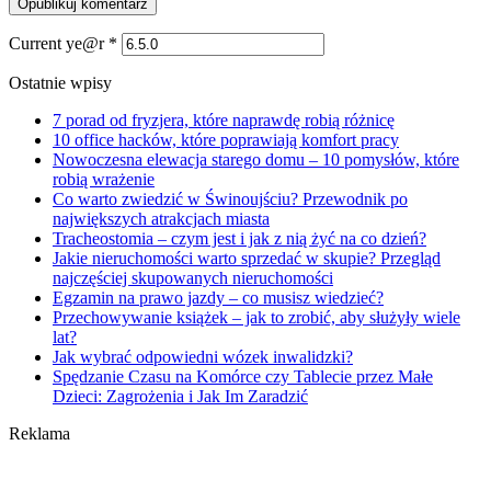
Current ye@r
*
Ostatnie wpisy
7 porad od fryzjera, które naprawdę robią różnicę
10 office hacków, które poprawiają komfort pracy
Nowoczesna elewacja starego domu – 10 pomysłów, które
robią wrażenie
Co warto zwiedzić w Świnoujściu? Przewodnik po
największych atrakcjach miasta
Tracheostomia – czym jest i jak z nią żyć na co dzień?
Jakie nieruchomości warto sprzedać w skupie? Przegląd
najczęściej skupowanych nieruchomości
Egzamin na prawo jazdy – co musisz wiedzieć?
Przechowywanie książek – jak to zrobić, aby służyły wiele
lat?
Jak wybrać odpowiedni wózek inwalidzki?
Spędzanie Czasu na Komórce czy Tablecie przez Małe
Dzieci: Zagrożenia i Jak Im Zaradzić
Reklama