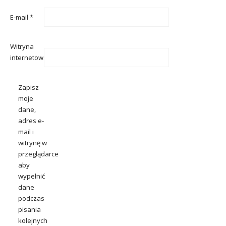
E-mail
*
Witryna
internetowa
Zapisz
moje
dane,
adres e-
mail i
witrynę w
przeglądarce
aby
wypełnić
dane
podczas
pisania
kolejnych