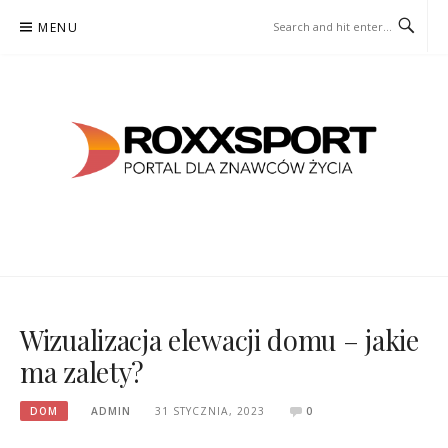
Skip
MENU
to
content
ROXXSPORT
PORTAL DLA ZNAWCÓW ŻYCIA
Wizualizacja elewacji domu – jakie
ma zalety?
DOM
ADMIN
31 STYCZNIA, 2023
0