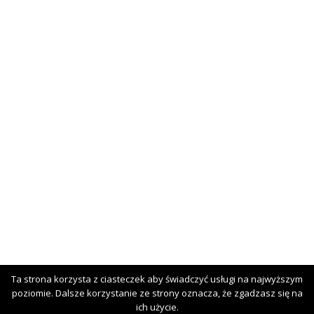
Ta strona korzysta z ciasteczek aby świadczyć usługi na najwyższym
poziomie. Dalsze korzystanie ze strony oznacza, że zgadzasz się na
Copyright © 2026 Roxxsport. All Rights Reserved.
ich użycie.