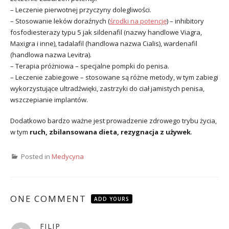
– Leczenie pierwotnej przyczyny dolegliwości.
– Stosowanie leków doraźnych (
środki na potencję
) – inhibitory
fosfodiesterazy typu 5 jak sildenafil (nazwy handlowe Viagra,
Maxigra i inne), tadalafil (handlowa nazwa Cialis), wardenafil
(handlowa nazwa Levitra).
– Terapia próżniowa – specjalne pompki do penisa.
– Leczenie zabiegowe – stosowane są różne metody, w tym zabiegi
wykorzystujące ultradźwięki, zastrzyki do ciał jamistych penisa,
wszczepianie implantów.
Dodatkowo bardzo ważne jest prowadzenie zdrowego trybu życia,
w tym
ruch, zbilansowana dieta, rezygnacja z używek
.
Posted in
Medycyna
ONE COMMENT
ADD YOURS
FILIP
pisze: