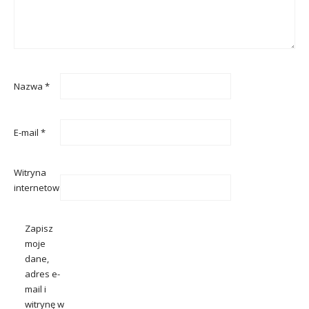
Nazwa
*
E-mail
*
Witryna
internetowa
Zapisz
moje
dane,
adres e-
mail i
witrynę w