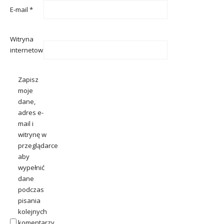
E-mail
*
Witryna
internetowa
Zapisz
moje
dane,
adres e-
mail i
witrynę w
przeglądarce
aby
wypełnić
dane
podczas
pisania
kolejnych
komentarzy.