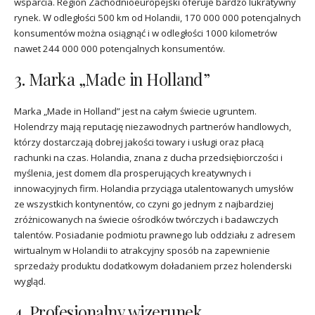
wsparcia. Region Zachodnioeuropejski oferuje bardzo lukratywny
rynek. W odległości 500 km od Holandii, 170 000 000 potencjalnych
konsumentów można osiągnąć i w odległości 1000 kilometrów
nawet 244 000 000 potencjalnych konsumentów.
3. Marka „Made in Holland”
Marka „Made in Holland” jest na całym świecie ugruntem.
Holendrzy mają reputację niezawodnych partnerów handlowych,
którzy dostarczają dobrej jakości towary i usługi oraz płacą
rachunki na czas. Holandia, znana z ducha przedsiębiorczości i
myślenia, jest domem dla prosperujących kreatywnych i
innowacyjnych firm. Holandia przyciąga utalentowanych umysłów
ze wszystkich kontynentów, co czyni go jednym z najbardziej
zróżnicowanych na świecie ośrodków twórczych i badawczych
talentów. Posiadanie podmiotu prawnego lub oddziału z adresem
wirtualnym w Holandii to atrakcyjny sposób na zapewnienie
sprzedaży produktu dodatkowym doładaniem przez holenderski
wygląd.
4. Profesjonalny wizerunek