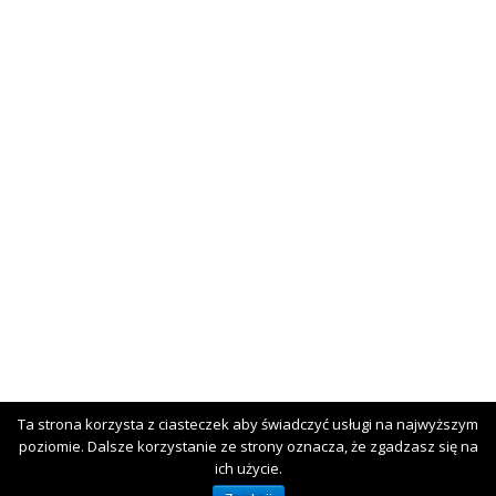
Ta strona korzysta z ciasteczek aby świadczyć usługi na najwyższym
poziomie. Dalsze korzystanie ze strony oznacza, że zgadzasz się na
ich użycie.
Copyright © 2026 Roxxsport. All Rights Reserved.
Boston Theme by
FameThemes