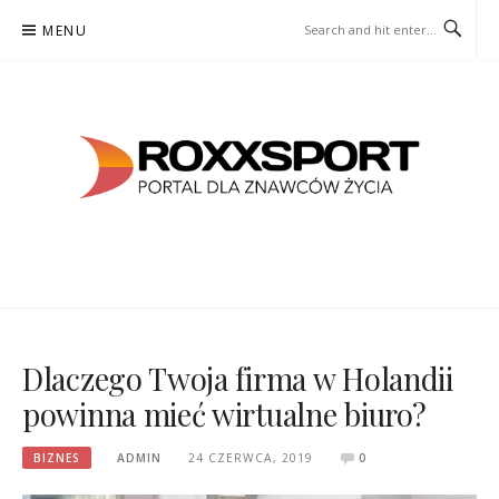
Skip
MENU
to
content
ROXXSPORT
PORTAL DLA ZNAWCÓW ŻYCIA
Dlaczego Twoja firma w Holandii
powinna mieć wirtualne biuro?
BIZNES
ADMIN
24 CZERWCA, 2019
0