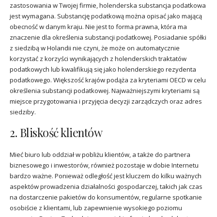
zastosowania w Twojej firmie, holenderska substancja podatkowa
jest wymagana. Substancję podatkową można opisać jako mającą
obecność w danym kraju. Nie jest to forma prawna, która ma
znaczenie dla określenia substancji podatkowej. Posiadanie spółki
z siedzibą w Holandii nie czyni, że może on automatycznie
korzystać z korzyści wynikających z holenderskich traktatów
podatkowych lub kwalifikują się jako holenderskiego rezydenta
podatkowego. Większość krajów podąża za kryteriami OECD w celu
określenia substancji podatkowej. Najważniejszymi kryteriami są
miejsce przygotowania i przyjęcia decyzji zarządczych oraz adres
siedziby.
2. Bliskość klientów
Mieć biuro lub oddział w pobliżu klientów, a także do partnera
biznesowego i inwestorów, również pozostaje w dobie Internetu
bardzo ważne. Ponieważ odległość jest kluczem do kilku ważnych
aspektów prowadzenia działalności gospodarczej, takich jak czas
na dostarczenie pakietów do konsumentów, regularne spotkanie
osobiście z klientami, lub zapewnienie wysokiego poziomu