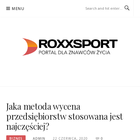
Skip
MENU
to
content
ROXXSPORT
PORTAL DLA ZNAWCÓW ŻYCIA
Jaka metoda wycena
przedsiębiorstw stosowana jest
najczęściej?
BIZNES
ADMIN
22 CZERWCA, 2020
0