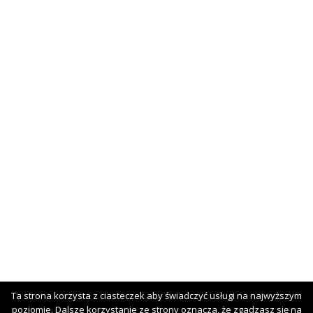
Ta strona korzysta z ciasteczek aby świadczyć usługi na najwyższym
poziomie. Dalsze korzystanie ze strony oznacza, że zgadzasz się na