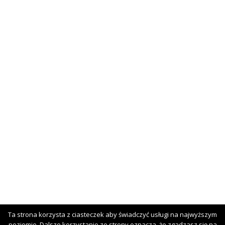
Ta strona korzysta z ciasteczek aby świadczyć usługi na najwyższym
poziomie. Dalsze korzystanie ze strony oznacza, że zgadzasz się na