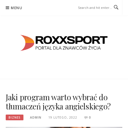
Skip
MENU
to
content
ROXXSPORT
PORTAL DLA ZNAWCÓW ŻYCIA
Jaki program warto wybrać do
tłumaczeń języka angielskiego?
BIZNES
ADMIN
19 LUTEGO, 2022
0