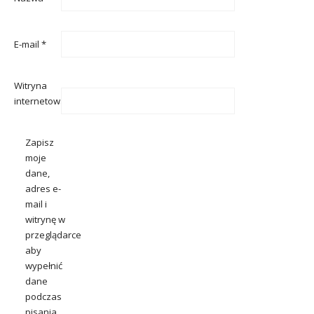
E-mail
*
Witryna
internetowa
Zapisz
moje
dane,
adres e-
mail i
witrynę w
przeglądarce
aby
wypełnić
dane
podczas
pisania