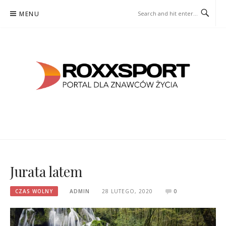
Skip
MENU
to
content
ROXXSPORT
PORTAL DLA ZNAWCÓW ŻYCIA
Jurata latem
CZAS WOLNY
ADMIN
28 LUTEGO, 2020
0