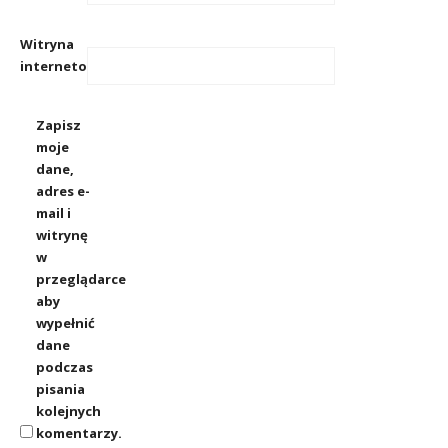
Witryna
internetowa
Zapisz
moje
dane,
adres e-
mail i
witrynę
w
przeglądarce
aby
wypełnić
dane
podczas
pisania
kolejnych
komentarzy.