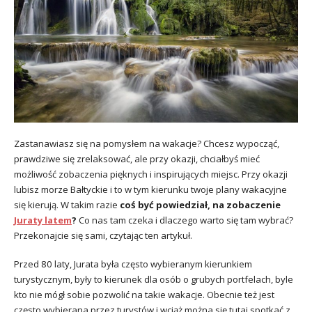
Zastanawiasz się na pomysłem na wakacje? Chcesz wypocząć,
prawdziwe się zrelaksować, ale przy okazji, chciałbyś mieć
możliwość zobaczenia pięknych i inspirujących miejsc. Przy okazji
lubisz morze Bałtyckie i to w tym kierunku twoje plany wakacyjne
się kierują. W takim razie
coś być powiedział, na zobaczenie
Juraty latem
?
Co nas tam czeka i dlaczego warto się tam wybrać?
Przekonajcie się sami, czytając ten artykuł.
Przed 80 laty, Jurata była często wybieranym kierunkiem
turystycznym, były to kierunek dla osób o grubych portfelach, byle
kto nie mógł sobie pozwolić na takie wakacje. Obecnie też jest
często wybierana przez turystów i wciąż można się tutaj spotkać z