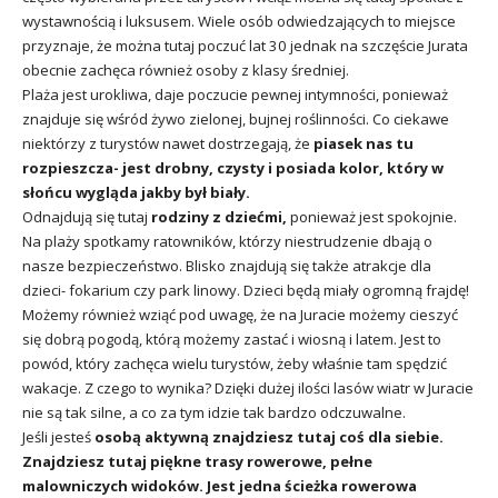
wystawnością i luksusem. Wiele osób odwiedzających to miejsce
przyznaje, że można tutaj poczuć lat 30 jednak na szczęście Jurata
obecnie zachęca również osoby z klasy średniej.
Plaża jest urokliwa, daje poczucie pewnej intymności, ponieważ
znajduje się wśród żywo zielonej, bujnej roślinności. Co ciekawe
niektórzy z turystów nawet dostrzegają, że
piasek nas tu
rozpieszcza- jest drobny, czysty i posiada kolor, który w
słońcu wygląda jakby był biały.
Odnajdują się tutaj
rodziny z dziećmi,
ponieważ jest spokojnie.
Na plaży spotkamy ratowników, którzy niestrudzenie dbają o
nasze bezpieczeństwo. Blisko znajdują się także atrakcje dla
dzieci- fokarium czy park linowy. Dzieci będą miały ogromną frajdę!
Możemy również wziąć pod uwagę, że na Juracie możemy cieszyć
się dobrą pogodą, którą możemy zastać i wiosną i latem. Jest to
powód, który zachęca wielu turystów, żeby właśnie tam spędzić
wakacje. Z czego to wynika? Dzięki dużej ilości lasów wiatr w Juracie
nie są tak silne, a co za tym idzie tak bardzo odczuwalne.
Jeśli jesteś
osobą aktywną znajdziesz tutaj coś dla siebie.
Znajdziesz tutaj piękne trasy rowerowe, pełne
malowniczych widoków. Jest jedna
ścieżka rowerowa