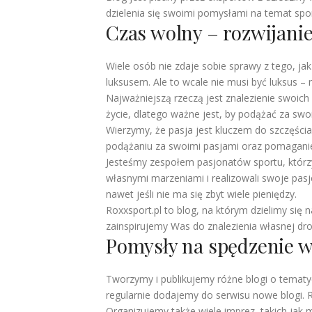
dzielenia się swoimi pomysłami na temat spor
Czas wolny – rozwijani
Wiele osób nie zdaje sobie sprawy z tego, ja
luksusem. Ale to wcale nie musi być luksus – 
Najważniejszą rzeczą jest znalezienie swoich 
życie, dlatego ważne jest, by podążać za swo
Wierzymy, że pasja jest kluczem do szczęścia
podążaniu za swoimi pasjami oraz pomaganie 
Jesteśmy zespołem pasjonatów sportu, którzy c
własnymi marzeniami i realizowali swoje pas
nawet jeśli nie ma się zbyt wiele pieniędzy.
Roxxsport.pl to blog, na którym dzielimy się
zainspirujemy Was do znalezienia własnej dro
Pomysły na spędzenie w
Tworzymy i publikujemy różne blogi o tematyce
regularnie dodajemy do serwisu nowe blogi. Re
Organizujemy także wiele imprez, takich jak m