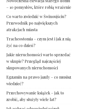
Nowoczesna elewacja starego domu
– 10 pomysłów, które robią wrażenie
Co warto zwiedzić w Świnoujściu?
Przewodnik po największych
atrakcjach miasta
Tracheostomia – czym jest i jak z nią
żyć na co dzień?
Jakie nieruchomości warto sprzedać
w skupie? Przegląd najczęściej
skupowanych nieruchomości
Egzamin na prawo jazdy – co musisz
wiedzieć?
Przechowywanie książek – jak to
zrobić, aby służyły wiele lat?
Jak wybrać odpowiedni wózek