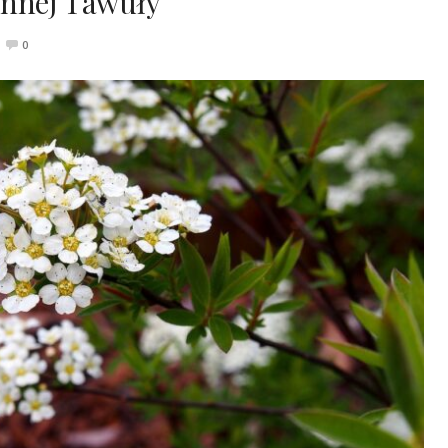
ennej Tawuły
0