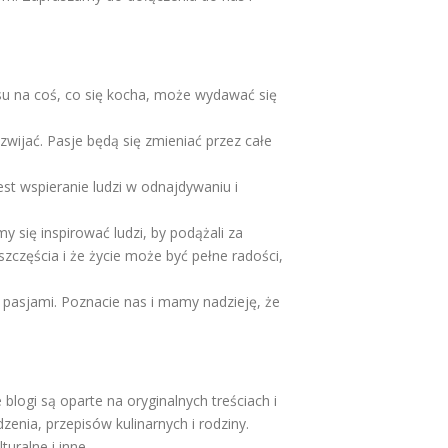
asu na coś, co się kocha, może wydawać się
zwijać. Pasje będą się zmieniać przez całe
est wspieranie ludzi w odnajdywaniu i
y się inspirować ludzi, by podążali za
częścia i że życie może być pełne radości,
i pasjami. Poznacie nas i mamy nadzieję, że
blogi są oparte na oryginalnych treściach i
zenia, przepisów kulinarnych i rodziny.
uralne i inne.