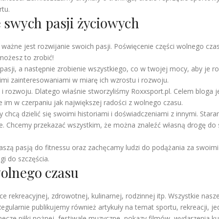
tu.
e swych pasji życiowych
k ważne jest rozwijanie swoich pasji. Poświęcenie części wolnego cz
możesz to zrobić!
pasji, a następnie zrobienie wszystkiego, co w twojej mocy, aby je ro
imi zainteresowaniami w miarę ich wzrostu i rozwoju.
 i rozwoju. Dlatego właśnie stworzyliśmy Roxxsport.pl. Celem bloga j
im w czerpaniu jak największej radości z wolnego czasu.
hcą dzielić się swoimi historiami i doświadczeniami z innymi. Staram
je. Chcemy przekazać wszystkim, że można znaleźć własną drogę do sz
 naszą pasją do fitnessu oraz zachęcamy ludzi do podążania za swoim
gi do szczęścia.
olnego czasu
 rekreacyjnej, zdrowotnej, kulinarnej, rodzinnej itp. Wszystkie nasze 
gularnie publikujemy również artykuły na temat sportu, rekreacji, jed
ecze piłki nożnej, festiwale muzyczne, pokazy filmów, wydarzenia kult