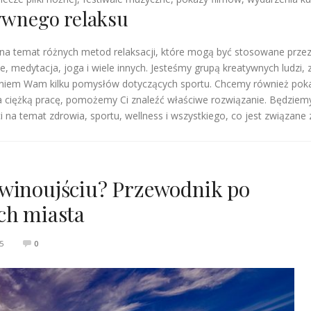
ywnego relaksu
ji na temat różnych metod relaksacji, które mogą być stosowane prze
nie, medytacja, joga i wiele innych. Jesteśmy grupą kreatywnych ludzi
niem Wam kilku pomysłów dotyczących sportu. Chcemy również pokaz
a ciężką pracę, pomożemy Ci znaleźć właściwe rozwiązanie. Będzie
i na temat zdrowia, sportu, wellness i wszystkiego, co jest związan
Świnoujściu? Przewodnik po
ch miasta
5
0