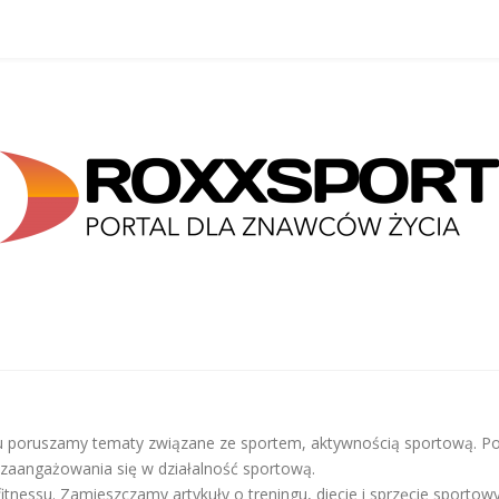
gu poruszamy tematy związane ze sportem, aktywnością sportową. Po
zaangażowania się w działalność sportową.
 fitnessu. Zamieszczamy artykuły o treningu, diecie i sprzęcie sport