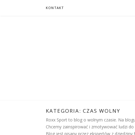
Skip
KONTAKT
to
content
ROXXSPORT
PORTAL DLA ZNAWCÓW ŻYCIA
KATEGORIA:
CZAS WOLNY
Roxx Sport to blog o wolnym czasie. Na blo
Chcemy zainspirować i zmotywować ludzi do 
Blog jest pisany przez ekspertów z dziedziny