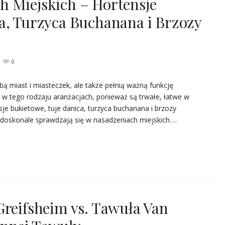
h Miejskich – Hortensje
a, Turzyca Buchanana i Brzozy
a
0
bą miast i miasteczek, ale także pełnią ważną funkcję
 w tego rodzaju aranżacjach, ponieważ są trwałe, łatwe w
nsje bukietowe, tuje danica, turzyca buchanana i brzozy
e doskonale sprawdzają się w nasadzeniach miejskich….
Greifsheim vs. Tawuła Van