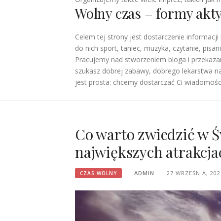
Wolny czas – formy akt
Celem tej strony jest dostarczenie informac
do nich sport, taniec, muzyka, czytanie, pisa
Pracujemy nad stworzeniem bloga i przekaza
szukasz dobrej zabawy, dobrego lekarstwa n
jest prosta: chcemy dostarczać Ci wiadomośc
Co warto zwiedzić w 
największych atrakcja
ADMIN
27 WRZEŚNIA, 202
CZAS WOLNY