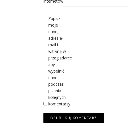
internetowa
Zapisz
moje
dane,
adres e-
mail i
witrynę w
przeglądarce
aby
wypełnić
dane
podczas
pisania
kolejnych
komentarzy.