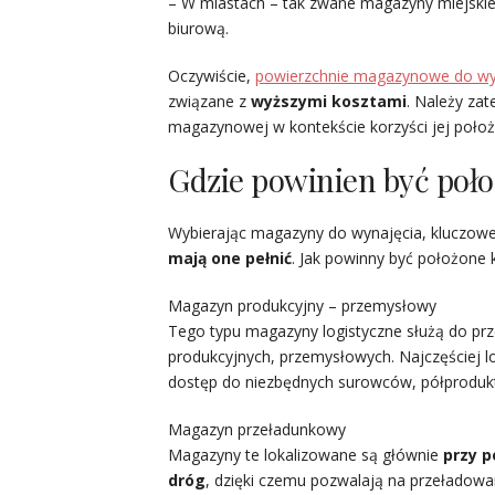
– W miastach – tak zwane magazyny miejskie 
biurową.
Oczywiście,
powierzchnie magazynowe
do
wy
związane z
wyższymi kosztami
. Należy za
magazynowej w kontekście korzyści jej poło
Gdzie powinien być poł
Wybierając magazyny do wynajęcia, kluczow
mają one pełnić
. Jak powinny być położone
Magazyn produkcyjny – przemysłowy
Tego typu magazyny logistyczne służą do pr
produkcyjnych, przemysłowych. Najczęściej 
dostęp do niezbędnych surowców, półprodu
Magazyn przeładunkowy
Magazyny te lokalizowane są głównie
przy p
dróg
, dzięki czemu pozwalają na przeładowa