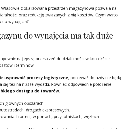
 Właściwie zlokalizowana przestrzeń magazynowa pozwala na
iałalności oraz redukcję związanych z nią kosztów. Czym warto
y do wynajęcia?
gazynu do wynajęcia ma tak duże
pewnić najlepszą przestrzeń do działalności w kontekście
osztów i terminów.
nie
usprawnić procesy logistyczne
, ponieważ dojazdy nie będą
 się też na niższe wydatki. Również odpowiednie położenie
ybkiego dostępu do towarów
.
ech głównych obszarach:
 autostradach, drogach ekspresowych,
owaniach arterii, w portach, przy lotniskach, węzłach