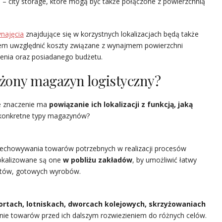
– city storage, które mogą być także połączone z powierzchnią
najęcia
znajdujące się w korzystnych lokalizacjach będą także
tem uwzględnić koszty związane z wynajmem powierzchni
żenia oraz posiadanego budżetu.
ożony magazyn logistyczny?
e znaczenie ma
powiązanie ich lokalizacji z funkcją, jaką
 konkretne typy magazynów?
zechowywania towarów potrzebnych w realizacji procesów
lokalizowane są one
w pobliżu zakładów
, by umożliwić łatwy
któw, gotowych wyrobów.
ortach, lotniskach, dworcach kolejowych, skrzyżowaniach
nie towarów przed ich dalszym rozwiezieniem do różnych celów.