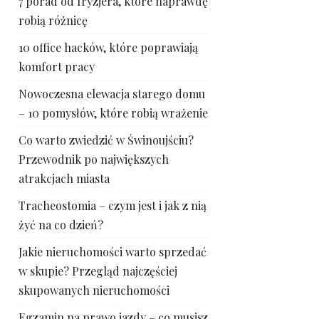
7 porad od fryzjera, które naprawdę
robią różnicę
10 office hacków, które poprawiają
komfort pracy
Nowoczesna elewacja starego domu
– 10 pomysłów, które robią wrażenie
Co warto zwiedzić w Świnoujściu?
Przewodnik po największych
atrakcjach miasta
Tracheostomia – czym jest i jak z nią
żyć na co dzień?
Jakie nieruchomości warto sprzedać
w skupie? Przegląd najczęściej
skupowanych nieruchomości
Egzamin na prawo jazdy – co musisz