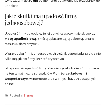
wynoszącym do
30 dni
od momentu pojawienia się przesłanek do
upadłości.
Jakie skutki ma upadłość firmy
jednoosobowej?
Upadłość firmy powoduje, że jej dotychczasowy majątek tworzy
masę upadłościową
, z której spłacane są jej zobowiązania w
stosunku do wierzycieli.
W przypadku firm jednoosobowych dłużnik odpowiada za długi nie
tylko majątkiem firmy, lecz też prywatnym.
Jak sprawdzić upadłość firmy jako wierzyciel lub klient? Informacje
na ten temat można sprawdzić w
Monitorze Sądowym i
Gospodarczym
w internecie oraz w innych bazach dostępnych
online.
Posted in
Biznes