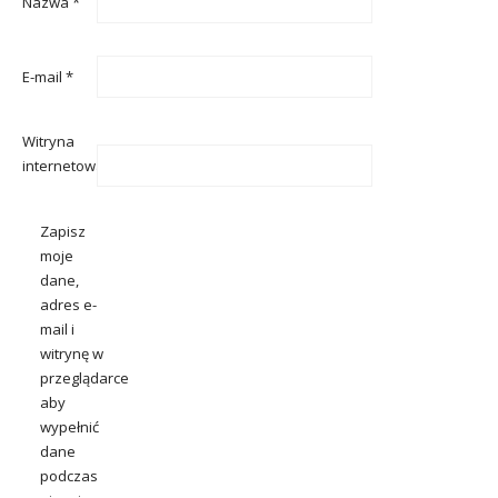
Nazwa
*
E-mail
*
Witryna
internetowa
Zapisz
moje
dane,
adres e-
mail i
witrynę w
przeglądarce
aby
wypełnić
dane
podczas