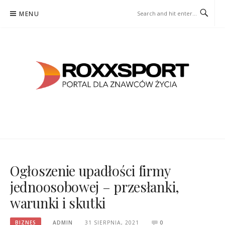
Skip
MENU
to
content
ROXXSPORT
PORTAL DLA ZNAWCÓW ŻYCIA
Ogłoszenie upadłości firmy
jednoosobowej – przesłanki,
warunki i skutki
BIZNES
ADMIN
31 SIERPNIA, 2021
0