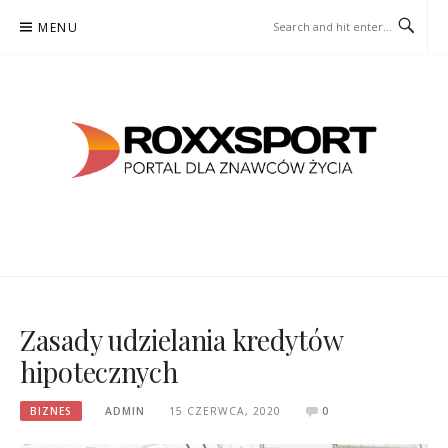
Skip
MENU
to
content
ROXXSPORT
PORTAL DLA ZNAWCÓW ŻYCIA
Zasady udzielania kredytów
hipotecznych
BIZNES
ADMIN
15 CZERWCA, 2020
0